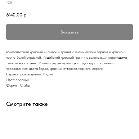
128
6140,00
р.
Заказать
Многоцветный красный индийский гранит с очень мелким зерном и красно-
черно-белой окраской. Индийский красный гранит, с волнистыми переходами
темно-серого цвета. Имеет среднезернистую структуру с хаотичным
чередованием цвета бордо, красных оттенков, черного, серого.
Страна производитель: Индия
Цвет: Красный
Формат: Слэбы
Смотрите также