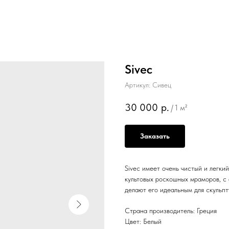
Sivec
Артикул:
Сивец
30 000
р.
/
1 м²
Заказать
Sivec имеет очень чистый и легки
культовых роскошных мраморов, с
делают его идеальным для скульпт
Страна производитель: Греция
Цвет: Белый