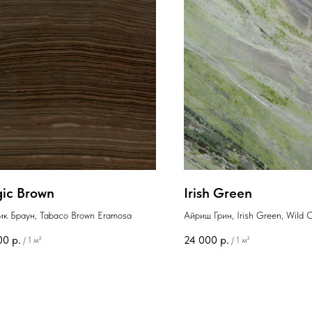
ic Brown
Irish Green
к Браун, Tabaco Brown Eramosa
Айриш Грин, Irish Green, Wild
Green
00
р.
24 000
р.
/
1 м²
/
1 м²