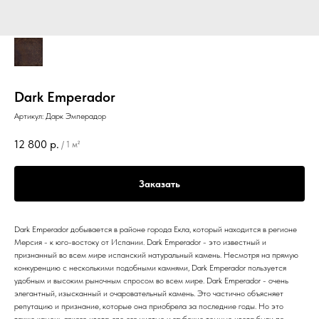
Dark Emperador
Артикул:
Дарк Эмперадор
12 800
р.
/
1 м²
Заказать
Dark Emperador добывается в районе города Екла, который находится в регионе
Мерсия - к юго-востоку от Испании. Dark Emperador - это известный и
признанный во всем мире испанский натуральный камень. Несмотря на прямую
конкуренцию с несколькими подобными камнями, Dark Emperador пользуется
удобным и высоким рыночным спросом во всем мире. Dark Emperador - очень
элегантный, изысканный и очаровательный камень. Это частично объясняет
репутацию и признание, которые она приобрела за последние годы. Но это
также камень яркого цвета, где его чистые и глубокие темные цвета были по