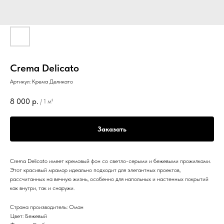
Crema Delicato
Артикул:
Крема Деликато
8 000
р.
/
1 м²
Заказать
Crema Delicato имеет кремовый фон со светло-серыми и бежевыми прожилками.
Этот красивый мрамор идеально подходит для элегантных проектов,
рассчитанных на вечную жизнь, особенно для напольных и настенных покрытий
как внутри, так и снаружи.
Страна производитель: Оман
Цвет: Бежевый