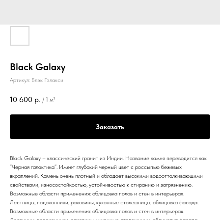
Black Galaxy
Артикул:
Блэк Гэлакси
10 600
р.
/
1 м²
Заказать
Black Galaxy – классический гранит из Индии. Название камня переводится как
“Черная галактика”. Имеет глубокий черный цвет с россыпью бежевых
вкраплений. Камень очень плотный и обладает высокими водоотталкивающими
свойствами, износостойкостью, устойчивостью к стиранию и загрязнению.
Возможные области применения: облицовка полов и стен в интерьерах.
Лестницы, подоконники, раковины, кухонные столешницы, облицовка фасада.
Возможные области применения: облицовка полов и стен в интерьерах.
Лестницы, подоконники, раковины, кухонные столешницы, облицовка фасада.