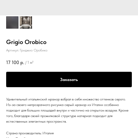
Grigio Orobico
Артикул:
Гриджио Оробико
17 100
р.
/
1 м²
Заказать
Удивительный итальянский мрамор вобрал в себя множество оттенков серого.
Из-за своего непрозрачного рисунка серый мрамор из Италии особенно
подходит для больших площадей внутри и частично на открытом воздухе. Кроме
того, благодаря своей прожилковой структуре материал подходит для
естественных элегантных пространств.
Страна производитель: Италия