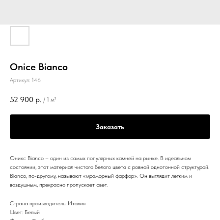
Onice Bianco
Артикул:
146
52 900
р.
/
1 м²
Заказать
Оникс Bianco – один из самых популярных камней на рынке. В идеальном
состоянии, этот материал чистого белого цвета с ровной однотонной структурой.
Bianco, по-другому, называют «мраморный фарфор». Он выглядит легким и
воздушным, прекрасно пропускает свет.
Страна производитель: Италия
Цвет: Белый