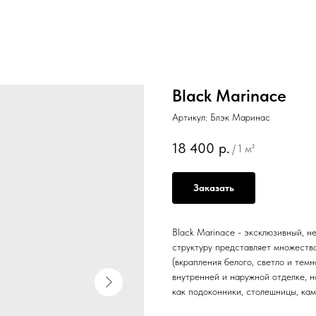
Black Marinace
Артикул:
Блэк Маринас
18 400
р.
/
1 м²
Заказать
Black Marinace - эксклюзивный, н
структуру представляет множеств
(вкрапления белого, светло и тем
внутренней и наружной отделке, н
как подоконники, столешницы, кам