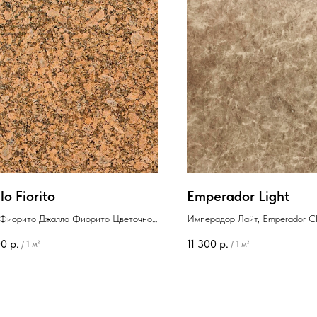
lo Fiorito
Emperador Light
 Фиорито Джалло Фиорито Цветочно
Имперадор Лайт, Emperador Cl
й
00
р.
11 300
р.
/
1 м²
/
1 м²