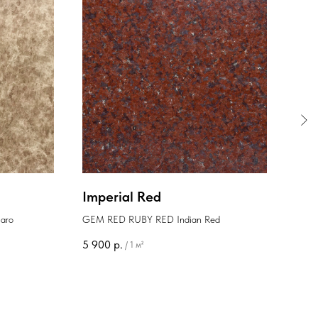
Imperial Red
Ros
aro
GEM RED RUBY RED Indian Red
Россо
Asia
5 900
р.
18 0
/
1 м²