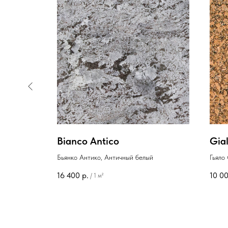
Bianco Antico
Gial
Бьянко Антико, Античный белый
Гьяло
желты
16 400
р.
10 0
/
1 м²