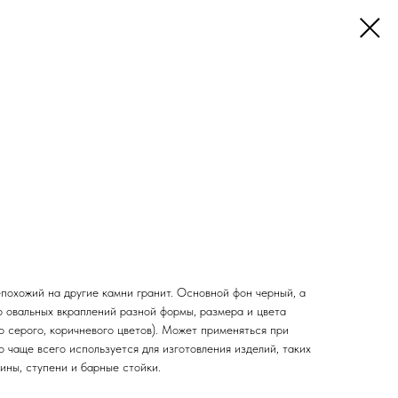
епохожий на другие камни гранит. Основной фон черный, а
о овальных вкраплений разной формы, размера и цвета
но серого, коричневого цветов). Может применяться при
о чаще всего используется для изготовления изделий, таких
ины, ступени и барные стойки.