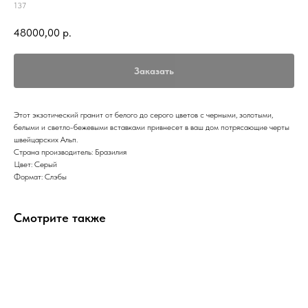
137
48000,00
р.
Заказать
Этот экзотический гранит от белого до серого цветов с черными, золотыми,
белыми и светло-бежевыми вставками привнесет в ваш дом потрясающие черты
швейцарских Альп.
Страна производитель: Бразилия
Цвет: Серый
Формат: Слэбы
Смотрите также