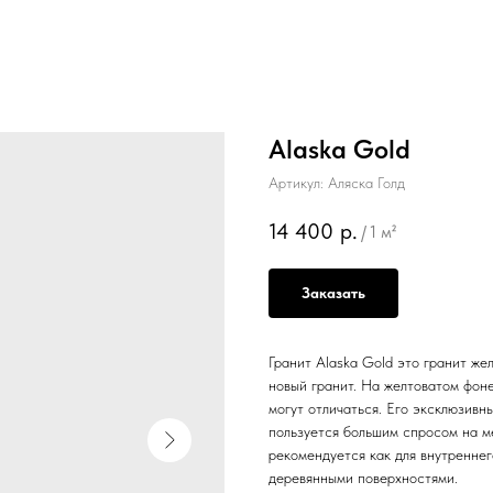
Alaska Gold
Артикул:
Аляска Голд
14 400
р.
/
1 м²
Заказать
Гранит Alaska Gold это гранит же
новый гранит. На желтоватом фоне
могут отличаться. Его эксклюзивн
пользуется большим спросом на м
рекомендуется как для внутреннег
деревянными поверхностями.