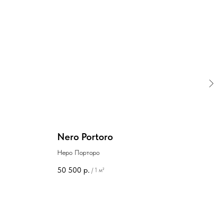
Nero Portoro
Oni
Неро Порторо
Тайг
50 500
р.
30 
/
1 м²