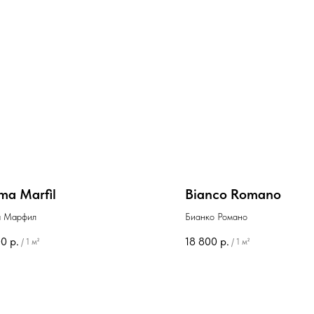
ma Marfil
Bianco Romano
а Марфил
Бианко Романо
00
р.
18 800
р.
/
1 м²
/
1 м²