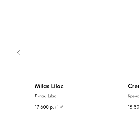
Milas Lilac
Cre
rigio
Лилак, Lilac
Крем
17 600
р.
15 8
/
1 м²