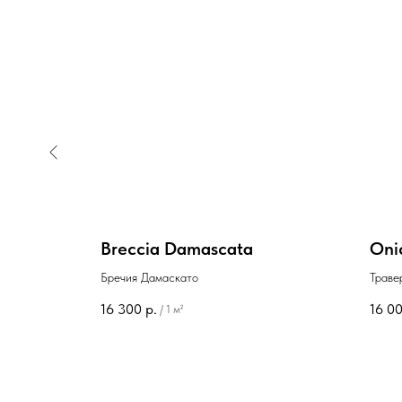
Breccia Damascata
Oni
no
Бречия Дамаскато
Траве
16 300
р.
16 0
/
1 м²