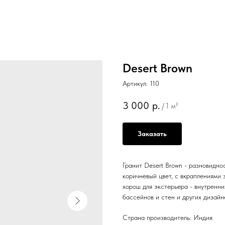
Desert Brown
Артикул:
110
3 000
р.
/
1 м²
Заказать
Гранит Desert Brown - разновидно
коричневый цвет, с вкраплениями 
хорош для экстерьера - внутренни
бассейнов и стен и других дизайн
Страна производитель: Индия