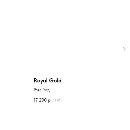
Royal Gold
Swi
Роял Голд
Свис
17 290
р.
48 
/
1 м²