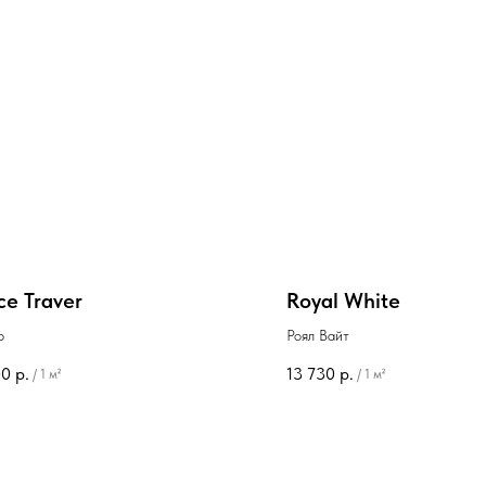
ce Traver
Royal White
р
Роял Вайт
00
р.
13 730
р.
/
1 м²
/
1 м²