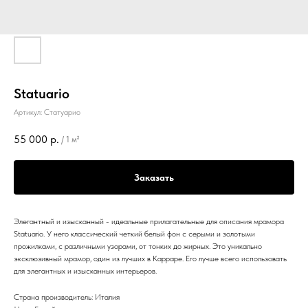
Statuario
Артикул:
Статуарио
55 000
р.
/
1 м²
Заказать
Элегантный и изысканный - идеальные прилагательные для описания мрамора
Statuario. У него классический четкий белый фон с серыми и золотыми
прожилками, с различными узорами, от тонких до жирных. Это уникально
эксклюзивный мрамор, один из лучших в Карраре. Его лучше всего использовать
для элегантных и изысканных интерьеров.
Страна производитель: Италия