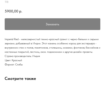
118
5900,00
р.
Заказать
Imperial Red - мелкозернистый темно-красный гранит с черно-белыми и серыми
зернами, добываемый в Индии. Этот камень особенно хорош для экстерьера -
внутренних стен и полов, памятников, столешниц, мозаики, фонтанов, бассейнов и
настенных покрытий, лестниц, окон. подоконники и другие дизайн-проекты.
Страна производитель: Индия
Цвет: Красный
Формат: Слэбы
Смотрите также