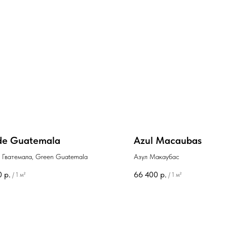
de Guatemala
Azul Macaubas
 Гватемала, Green Guatemala
Азул Макаубас
0
р.
66 400
р.
/
1 м²
/
1 м²