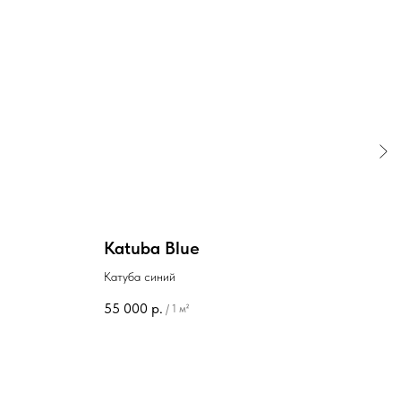
Katuba Blue
Tha
Катуба синий
Тасс
55 000
р.
31 0
/
1 м²