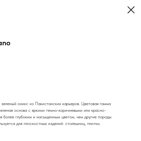
ano
й зеленый оникс из Пакистанских карьеров. Цветовая гамма
зеленая основа с яркими темно-коричневыми или красно-
я более глубоким и насыщенным цветом, чем другие породы
льзуется для плоскостных изделий: столешниц, плитки,