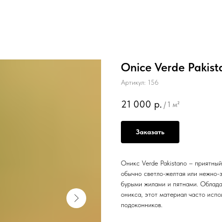
Onice Verde Pakist
Артикул:
156
21 000
р.
/
1 м²
Заказать
Оникс Verde Pakistano – приятны
обычно светло-желтая или нежно-
бурыми жилами и пятнами. Облада
оникса, этот материал часто испо
подоконников.