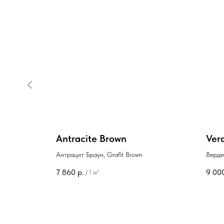
Antracite Brown
Ver
rigio
Антрацит Браун, Grafit Brown
Верде
7 860
р.
9 00
/
1 м²