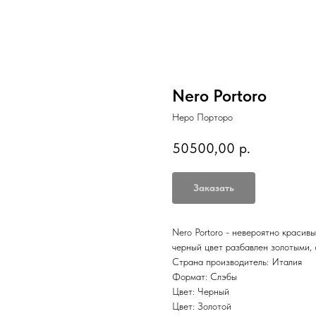
Nero Portoro
Неро Порторо
50500,00
р.
Заказать
Nero Portoro - невероятно красив
черный цвет разбавлен золотыми,
Страна производитель: Италия
Формат: Слэбы
Цвет: Черный
Цвет: Золотой