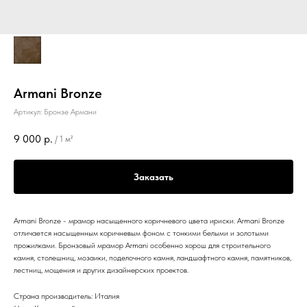
Armani Bronze
Артикул:
Бронзе Армани
9 000
р.
/
1 м²
Заказать
Armani Bronze - мрамор насыщенного коричневого цвета ириски. Armani Bronze
отличается насыщенным коричневым фоном с тонкими белыми и золотыми
прожилками. Бронзовый мрамор Armani особенно хорош для строительного
камня, столешниц, мозаики, поделочного камня, ландшафтного камня, памятников,
лестниц, мощения и других дизайнерских проектов.
Страна производитель: Италия