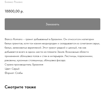
Бианко Романо
18800,00
р.
Заказать
Bianco Romano – гранит добываемый в Бразилии. Он относится к категории
белых гранитов, хотя тон камня неоднороден и складывается из сочетания серых,
белых, зеленоватых вкраплений. Этот гранит редкий и ценный, так как
добывается всего в одном месте на планете Земля. Возможные области
применения: облицовка полов и стен в интерьерах. Лестницы, подоконники,
раковины, кухонные столешницы, облицовка фасада.
Страна производитель: Бразилия
Цвет: Серый
Формат: Слэбы
Смотрите также