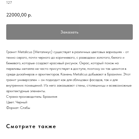
127
22000,00
р.
Заказать
Гранит Metalicus (Металикус) существует в различных цветовых вариациях - от
темно серого, почти черного до коричневого, с разводами золотого, белого и
бежевого, которые создают красивый рисунок. Окрас, который похож на
переливы металла не часто присутствует в доступе, поэтому он так ценится в
среде дизайнеров и архитекторов. Камень Metalicus добывают в Бразилии. Этот
гранит универсален – он подходит как для облицовки фасадов, так и для
внутренних помещений. Из него заказывают стены, столешницы и всевозможные
архитектурные элементы.
Страна производитель: Бразилия
Цвет: Черный
Формат: Слэбы
Смотрите также