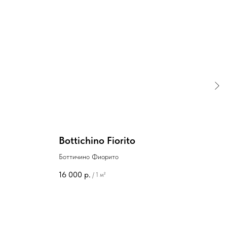
Bottichino Fiorito
Ant
Боттичино Фиорито
Антра
16 000
р.
7 86
/
1 м²