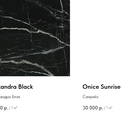
xandra Black
Onice Sunrise
андра Блэк
Санрайз
00
р.
30 000
р.
/
1 м²
/
1 м²