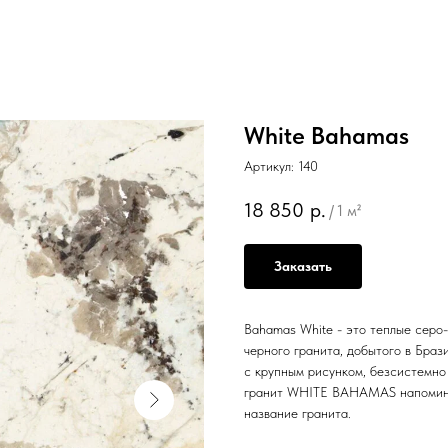
White Bahamas
Артикул:
140
18 850
р.
/
1 м²
Заказать
Bahamas White - это теплые серо
черного гранита, добытого в Браз
с крупным рисунком, безсистемно
гранит WHITE BAHAMAS напоминае
название гранита.