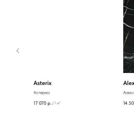
Asterix
Ale
й
Астерикс
Алекс
17 070
р.
14 5
/
1 м²