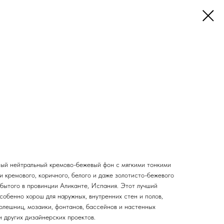
нный нейтральный кремово-бежевый фон с мягкими тонкими
и кремового, коричного, белого и даже золотисто-бежевого
обытого в провинции Аликанте, Испания. Этот лучший
собенно хорош для наружных, внутренних стен и полов,
олешниц, мозаики, фонтанов, бассейнов и настенных
и других дизайнерских проектов.