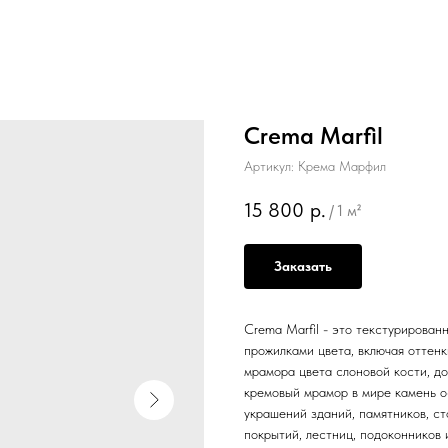
Crema Marfil
Артикул:
Крема Марфил
15 800
р.
/
1 м²
Заказать
Crema Marfil - это текстурирова
прожилками цвета, включая оттенк
мрамора цвета слоновой кости, д
кремовый мрамор в мире камень о
украшений зданий, памятников, ст
покрытий, лестниц, подоконников 