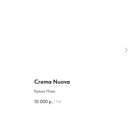
Crema Nuova
Bia
Крема Нова
Бьян
10 000
р.
18 5
/
1 м²