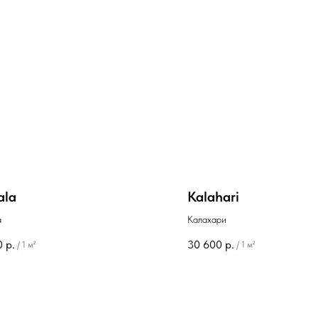
ala
Kalahari
а
Калахари
0
р.
30 600
р.
/
1 м²
/
1 м²