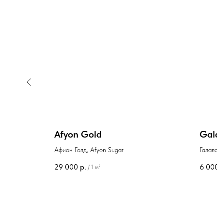
Afyon Gold
Gal
Афион Голд, Afyon Sugar
Галал
29 000
р.
6 00
/
1 м²