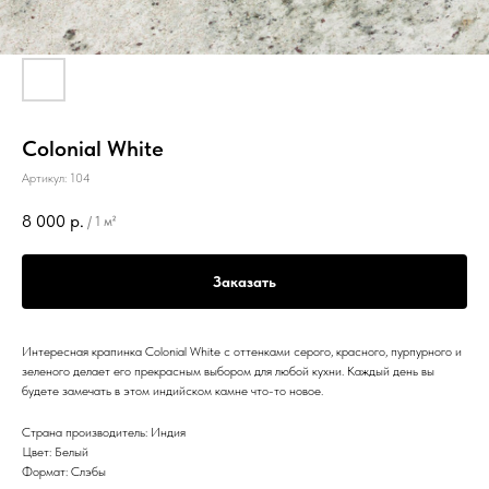
Colonial White
Артикул:
104
8 000
р.
/
1 м²
Заказать
Интересная крапинка Colonial White с оттенками серого, красного, пурпурного и
зеленого делает его прекрасным выбором для любой кухни. Каждый день вы
будете замечать в этом индийском камне что-то новое.
Страна производитель: Индия
Цвет: Белый
Формат: Слэбы