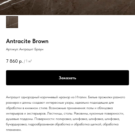
Antracite Brown
Артикул:
Антрацит Браун
7 860
р.
/
1 м²
Заказать
Антрацит однородный коричневый мрамор из Италии. Белые прожилки разного
размера и длины создают интересные узоры, идеально подходящие для
обработки в книжном стиле. Возможные применения: полы и облицовка
интерьеров и экстерьеров. Лестницы, столы. Раковины, кухонные поверхности,
душевые поддоны. Поверхности: полировка, шлифовка, шлифовка, шлифовка,
бучардировка, гидроабразивная обработка и обработка щеткой, обработка
пламенем.