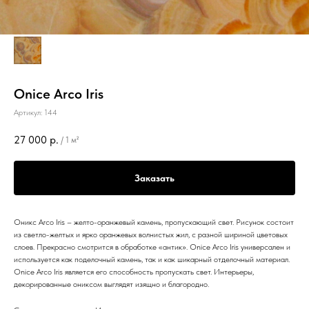
Onice Arco Iris
Артикул:
144
27 000
р.
/
1 м²
Заказать
Оникс Arco Iris – желто-оранжевый камень, пропускающий свет. Рисунок состоит
из светло-желтых и ярко оранжевых волнистых жил, с разной шириной цветовых
слоев. Прекрасно смотрится в обработке «антик». Onice Arco Iris универсален и
используется как поделочный камень, так и как шикарный отделочный материал.
Onice Arco Iris является его способность пропускать свет. Интерьеры,
декорированные ониксом выглядят изящно и благородно.