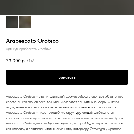
Arabescato Orobico
Артикул:
Арабескато Оробико
23 000
р.
/
1 м²
Заказать
Arabescato Orobico – этот итальянский мрамор вобрал в себя все 50 оттенков
серого, он как горная река, волнуясь и создавая причудливые узоры, мчит по
глади, увлекая нас за собой в путешествие по итальянскому стилю и вкусу.
Arabescato Orobico – имеет волшебную структуру, каждый слеб является
произведением искусства, каждое изделие неповторимо и эксклюзивно. Купив
Arabescato Orobico, вы приобретете мрамор, который будет украшать ваш дом
или квартиру и придавать итальянскую нотку интерьеру. Структура у мрамора
плотная и мелкозернистая, прекрасно поддается полировке.