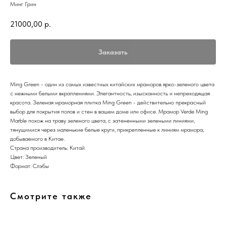
Минг Грин
21000,00
р.
Заказать
Ming Green - один из самых известных китайских мраморов ярко-зеленого цвета
с нежными белыми вкраплениями. Элегантность, изысканность и непреходящая
красота. Зеленая мраморная плитка Ming Green - действительно прекрасный
выбор для покрытия полов и стен в вашем доме или офисе. Мрамор Verde Ming
Marble похож на траву зеленого цвета, с затененными зелеными линиями,
тянущимися через маленькие белые круги, прикрепленные к линиям мрамора,
добываемого в Китае.
Страна производитель: Китай
Цвет: Зеленый
Формат: Слэбы
Смотрите также