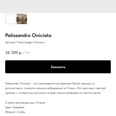
Palissandro Oniciato
Артикул:
Палисандро Оничато
36 300
р.
/
1 м²
Заказать
Palissandro Oniciato - это мелкозернистый кремово-белый мрамор из
доломитового силиката кальция, добываемый в Италии. Это красивый светлый
мрамор с интересным рисунком в виде темных разводов на светлом фоне.
Страна производитель: Италия
Цвет: Бежевый
Формат: Слэбы