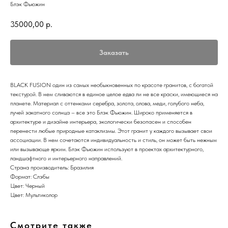
Блэк Фьюжин
35000,00
р.
Заказать
BLACK FUSION один из самых необыкновенных по красоте гранитов, с богатой
текстурой. В нем сливаются в единое целое едва ли не все краски, имеющиеся на
планете. Материал с оттенками серебра, золота, олова, меди, голубого неба,
лучей закатного солнца – все это Блэк Фьюжин. Широко применяется в
архитектуре и дизайне интерьера, экологически безопасен и способен
перенести любые природные катаклизмы. Этот гранит у каждого вызывает свои
ассоциации. В нем сочетаются индивидуальность и стиль, он может быть нежным
или вызывающе ярким. Блэк Фьюжин используют в проектах архитектурного,
ландшафтного и интерьерного направлений.
Страна производитель: Бразилия
Формат: Слэбы
Цвет: Черный
Цвет: Мультиколор
Смотрите также