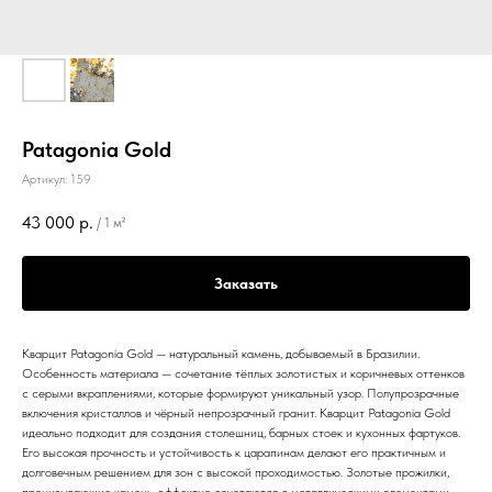
Patagonia Gold
Артикул:
159
43 000
р.
/
1 м²
Заказать
Кварцит Patagonia Gold — натуральный камень, добываемый в Бразилии.
Особенность материала — сочетание тёплых золотистых и коричневых оттенков
с серыми вкраплениями, которые формируют уникальный узор. Полупрозрачные
включения кристаллов и чёрный непрозрачный гранит. Кварцит Patagonia Gold
идеально подходит для создания столешниц, барных стоек и кухонных фартуков.
Его высокая прочность и устойчивость к царапинам делают его практичным и
долговечным решением для зон с высокой проходимостью. Золотые прожилки,
пронизывающие камень, эффектно сочетаются с металлическими элементами,